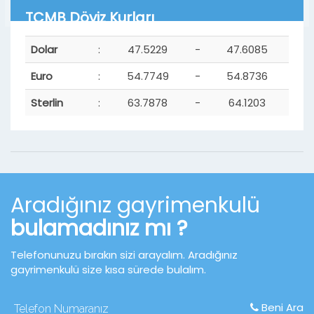
TCMB Döviz Kurları
Dolar
:
47.5229
-
47.6085
Euro
:
54.7749
-
54.8736
Sterlin
:
63.7878
-
64.1203
Aradığınız gayrimenkulü
bulamadınız mı ?
Telefonunuzu bırakın sizi arayalım. Aradığınız
gayrimenkulü size kısa sürede bulalım.
Beni Ara