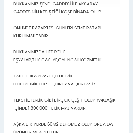
DÜKKANIMIZ ŞENEL CADDESİ İLE AKSARAY
CADDESİNİN KESİŞTİĞİ KÖŞE BİNADA OLUP
ÖNÜNDE PAZARTESİ GÜNLERİ SEMT PAZARI
KURULMAKTADIR.
DÜKKANIMIZDA HEDİYELİK
EŞYALAR,ZÜCCACİYE,OYUNCAK,KOZMETİK,
TAKI-TOKA,PLASTİK,ELEKTRİK-
ELEKTRONİK,TEKSTİL,HIRDAVAT,KIRTASİYE,
TEKSTİL,TERLİK GİBİ BİRÇOK ÇEŞİT OLUP YAKLAŞIK
İÇİNDE 1.800.000 TL LİK MAL VARDIR.
AŞKA BİR YERDE 60M2 DEPOMUZ OLUP ORDA DA
ÜRÜNLER MEVCUTTUR.