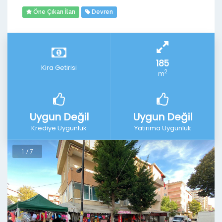
Öne Çıkan İlan
Devren
185
Kira Getirisi
2
m
Uygun Değil
Uygun Değil
Krediye Uygunluk
Yatırıma Uygunluk
1 / 7