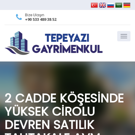
Bize Ulaşın
+90 533 489 38 52
2 CADDE KÖŞESİNDE
YÜKSEK CİROLU
DEVREN SATILIK