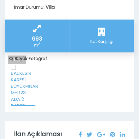
İmar Durumu:
Villa
693
Kat Karşılığı
2
m
Büyük Fotoğraf
1 / 1
İlan Açıklaması