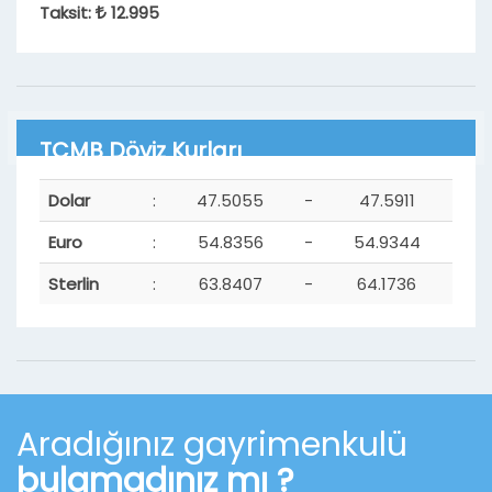
Taksit:
12.995
TCMB Döviz Kurları
Dolar
:
47.5055
-
47.5911
Euro
:
54.8356
-
54.9344
Sterlin
:
63.8407
-
64.1736
Aradığınız gayrimenkulü
bulamadınız mı ?