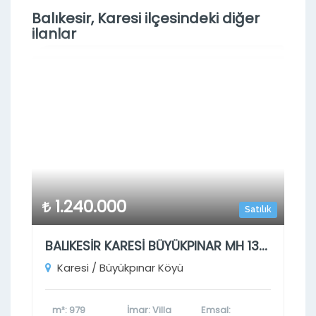
Balıkesir, Karesi ilçesindeki diğer
ilanlar
1.240.000
Satılık
BALIKESİR KARESİ BÜYÜKPINAR MH 132 ADA 1 PARSEL
Karesi / Büyükpınar Köyü
m²
: 979
İmar
: Villa
Emsal
: