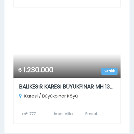
1.230.000
Satılık
BALIKESİR KARESİ BÜYÜKPINAR MH 133 ADA 5 PARSEL
Karesi / Büyükpınar Köyü
m²
: 777
İmar
: Villa
Emsal
: