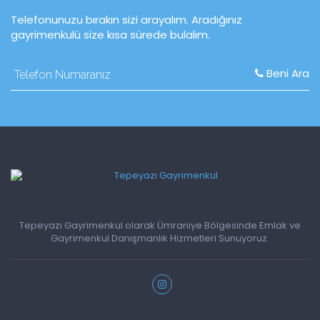
Telefonunuzu bırakın sizi arayalım. Aradığınız
gayrimenkulü size kısa sürede bulalım.
Beni Ara
Tepeyazı Gayrimenkul olarak Ümraniye Bölgesinde Emlak ve
Gayrimenkul Danışmanlık Hizmetleri Sunuyoruz.