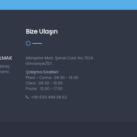
Bize Ulaşın
ALMAK
Altınşehir Mah. Şenel Cad. No:70/A
Ümraniye/İST.
irkaç
vsimi
Çalışma Saatleri
le gelir,
Ptesi - Cuma : 08:30 - 19:30
irmek
Ctesi : 08:30 - 19:30
ca, tatil
Pazar : 12:00 - 17:00
+90 533 489 38 52
ve daha
emde ev