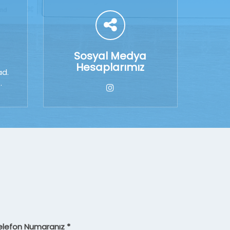
Sosyal Medya
Hesaplarımız
ad.
.
elefon Numaranız *