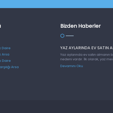
ü
Bizden Haberler
YAZ AYLARINDA EV SATIN 
ık Daire
ık Arsa
Yaz aylarında ev satın almanın b
nedeni vardır. İlk olarak, yaz me
ık Daire
genellikle güneşli ve sıcak hava i
Devamını Oku
arşılığı Arsa
bu da evleri daha iyi değerlend
için ideal bir zaman dilimidir. Ayrı
dönemlerinin ve yaz sezonunun
yaklaşmasıyla birlikte, yazlık
bölgelerdeki hareketlilik artar 
fazla seçenek sunulur. Bu dön
satın almak, tatil beldelerindeki
potansiyel […]